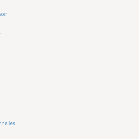
oir
e
nelles