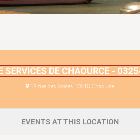
 SERVICES DE CHAOURCE - 032
19 rue des Roises 10210 Chaource
EVENTS AT THIS LOCATION