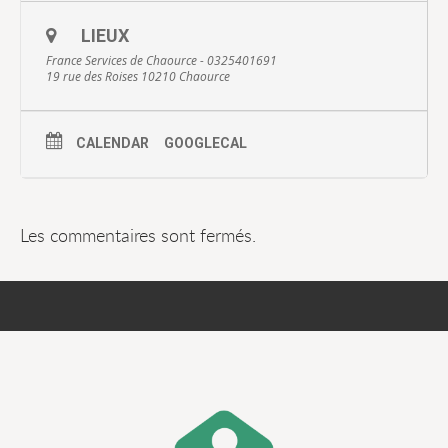
LIEUX
France Services de Chaource - 0325401691
19 rue des Roises 10210 Chaource
CALENDAR
GOOGLECAL
Les commentaires sont fermés.