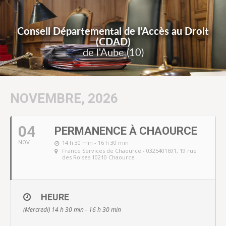
Conseil Départemental de l’Accès au Droit
(CDAD)
de l'Aube (10)
NOVEMBRE, 2026
04
PERMANENCE À CHAOURCE
14 h 30 min - 16 h 30 min
NOV
France Services de Chaource - 0325401691
, 19 rue
des Roises 10210 Chaource
HEURE
(Mercredi) 14 h 30 min - 16 h 30 min