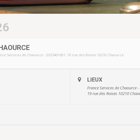
26
CHAOURCE
nce Services de Chaource - 0325401691
, 19 rue des Roises 10210 Chaource
LIEUX
France Services de Chaource 
19 rue des Roises 10210 Chao