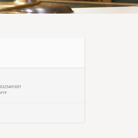
- 0325401691
urce