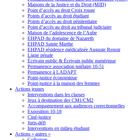
Maisons de la Justice et du Droit (MJD)
Point d’accès au droit Croix rouge
Points d’accès au droit étudiant
Points d’accès au droit pénitentiaire
Point d’accès au droit au tribunal judiciaire
Maison de l’adolescence de l’Aube
EHPAD du domaine de Nazareth
EHPAD Sainte Marthe
EHPAD résidence médicalisée Auguste Renoir
Ligne pénale
Écrivain public & Écrivain public numérique
Permanence association tutélaire 10-51
Permanence à LADAPT
Point-justice économique
Point-justice à la maison des femmes
Actions jeunes
Interventions dans les classes
Jeux à destination des CM1/CM2
Accompagnement aux audiences correctionnelles
Exposition 10-18
Ciné-justice
Juris-défi
Interventions en milieu étudiant
Actions « autres »
Colloques