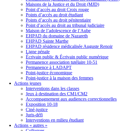
Maisons de la Justice et du Droit (MJD)
Point d’accès au droit Croix rouge
Points d’accès au droit étudiant
Points d’accès au droit pénitentiaire
Point d’accès au droit au tribunal judiciaire
Maison de l’adolescence de l’Aube
EHPAD du domaine de Nazareth
EHPAD Sainte Marthe
EHPAD résidence médicalisée Auguste Renoir
Ligne pénale
Écrivain public & Écrivain public numérique
Permanence association tutélaire 10-51
Permanence à LADAPT
Point-justice économique
Point-justice à la maison des femmes
Actions jeunes
Interventions dans les classes
Jeux à destination des CM1/CM2
Accompagnement aux audiences correctionnelles
Exposition 10-18
Ciné-justice
Juris-défi
Interventions en milieu étudiant
Actions « autres »
Colloques