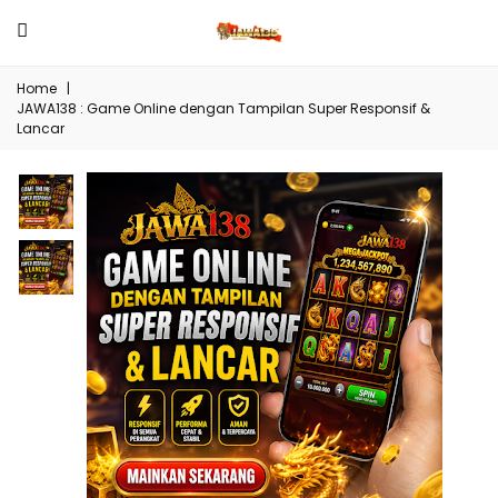
Home
|
JAWA138 : Game Online dengan Tampilan Super Responsif &
Lancar