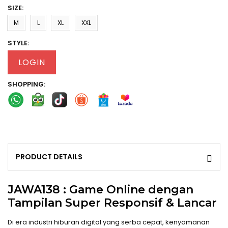
SIZE:
M
L
XL
XXL
STYLE:
LOGIN
SHOPPING:
PRODUCT DETAILS
JAWA138 : Game Online dengan
Tampilan Super Responsif & Lancar
Di era industri hiburan digital yang serba cepat, kenyamanan