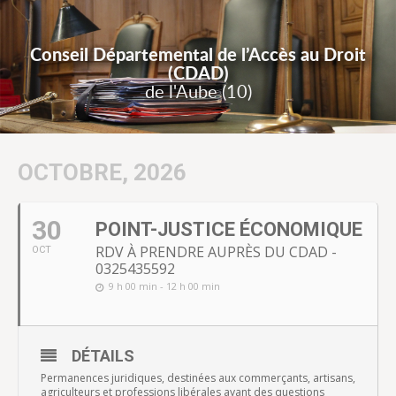
Conseil Départemental de l’Accès au Droit
(CDAD)
de l'Aube (10)
OCTOBRE, 2026
30
POINT-JUSTICE ÉCONOMIQUE
RDV À PRENDRE AUPRÈS DU CDAD -
OCT
0325435592
9 h 00 min - 12 h 00 min
DÉTAILS
Permanences juridiques, destinées aux commerçants, artisans,
agriculteurs et professions libérales ayant des questions