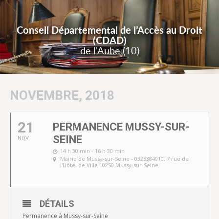
Conseil Départemental de l’Accès au Droit
(CDAD)
de l'Aube (10)
NOVEMBRE, 2018
21
PERMANENCE MUSSY-SUR-
SEINE
NOV
14 h 30 min - 16 h 30 min
Mairie de Mussy-sur-Seine - 0325384010
, 7 rue de
l'Hôtel de Ville 10250 Mussy-sur-Seine
DÉTAILS
Permanence à Mussy-sur-Seine