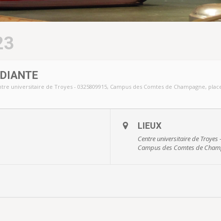
23
DIANTE
tre universitaire de Troyes - 0325809915
, Campus des Comtes de Champagne, place
LIEUX
Centre universitaire de Troye
Campus des Comtes de Champa