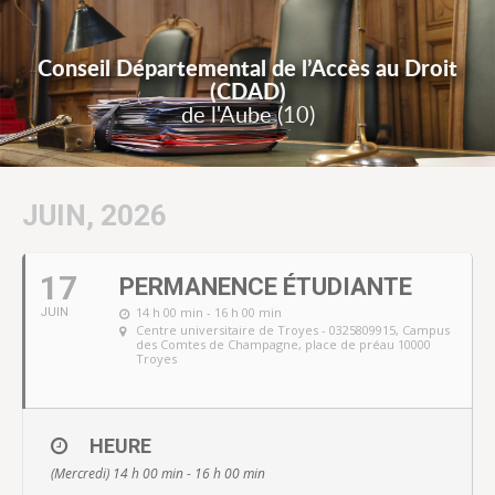
Conseil Départemental de l’Accès au Droit
(CDAD)
de l'Aube (10)
JUIN, 2026
17
PERMANENCE ÉTUDIANTE
14 h 00 min - 16 h 00 min
JUIN
Centre universitaire de Troyes - 0325809915
, Campus
des Comtes de Champagne, place de préau 10000
Troyes
HEURE
(Mercredi) 14 h 00 min - 16 h 00 min