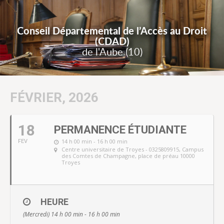
Conseil Départemental de l’Accès au Droit
(CDAD)
de l'Aube (10)
FÉVRIER, 2026
18
PERMANENCE ÉTUDIANTE
14 h 00 min - 16 h 00 min
FEV
Centre universitaire de Troyes - 0325809915
, Campus
des Comtes de Champagne, place de préau 10000
Troyes
HEURE
(Mercredi) 14 h 00 min - 16 h 00 min