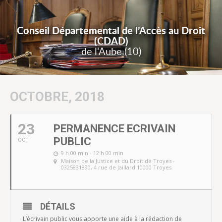
Conseil Départemental de l’Accès au Droit
(CDAD)
de l'Aube (10)
OCTOBRE, 2018
23
PERMANENCE ECRIVAIN
PUBLIC
OCT
9 h 00 min - 12 h 00 min
Maison de la Justice et du Droit de Troyes -
0325831890
, 4 rue de Jaillard 10000 Troyes
DÉTAILS
L’écrivain public vous apporte une aide à la rédaction de