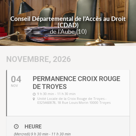
Conseil Départemental de l’Accès au Droit
(CDAD)
de l'Aube (10)
NOVEMBRE, 2026
04
PERMANENCE CROIX ROUGE
DE TROYES
NOV
9 h 30 min - 11 h 30 min
Unité Locale de la Croix Rouge de Troyes -
0325460878
, 18 Rue Louis Morin 10000 Troyes
HEURE
(Mercredi) 9 h 30 min - 11 h 30 min