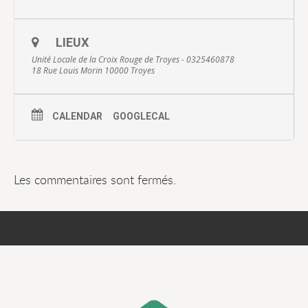
LIEUX
Unité Locale de la Croix Rouge de Troyes - 0325460878
18 Rue Louis Morin 10000 Troyes
CALENDAR
GOOGLECAL
Les commentaires sont fermés.