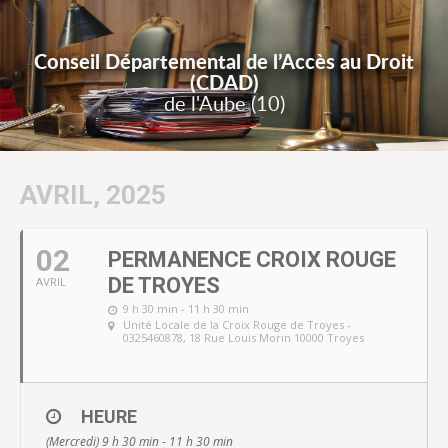
Conseil Départemental de l’Accès au Droit
(CDAD)
de l'Aube (10)
AVRIL, 2025
02
PERMANENCE CROIX ROUGE
DE TROYES
AVRIL
9 h 30 min - 11 h 30 min
Unité Locale de la Croix Rouge de Troyes -
0325460878
, 18 Rue Louis Morin 10000 Troyes
HEURE
(Mercredi) 9 h 30 min - 11 h 30 min