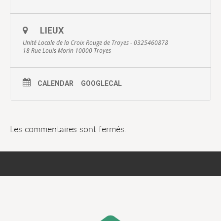
LIEUX
Unité Locale de la Croix Rouge de Troyes - 0325460878
18 Rue Louis Morin 10000 Troyes
CALENDAR
GOOGLECAL
Les commentaires sont fermés.