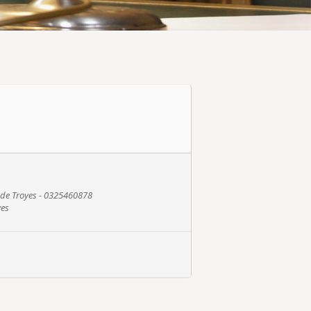
e de Troyes - 0325460878
yes