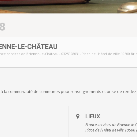
8
ENNE-LE-CHÂTEAU
nce services de Brienne-le-Château - 0325928031
, Place de l'Hôtel de ville 10500 B
ou à la communauté de communes pour renseignements et prise de rendez
LIEUX
France services de Brienne-le
Place de l'Hôtel de ville 10500