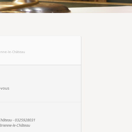
rienne-le-Château
-vous
-Château - 0325928031
 Brienne-le-Château