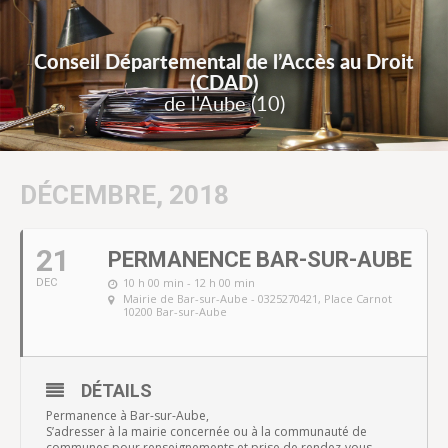
Conseil Départemental de l’Accès au Droit
(CDAD)
de l'Aube (10)
DÉCEMBRE, 2018
21
PERMANENCE BAR-SUR-AUBE
10 h 00 min - 12 h 00 min
DEC
Mairie de Bar-sur-Aube - 0325270421
, Place Carnot
10200 Bar-sur-Aube
DÉTAILS
Permanence à Bar-sur-Aube,
S’adresser à la mairie concernée ou à la communauté de
communes pour renseignements et prise de rendez-vous