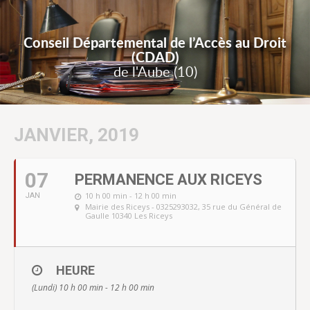
Conseil Départemental de l’Accès au Droit
(CDAD)
de l'Aube (10)
JANVIER, 2019
07
PERMANENCE AUX RICEYS
10 h 00 min - 12 h 00 min
JAN
Mairie des Riceys - 0325293032
, 35 rue du Général de
Gaulle 10340 Les Riceys
HEURE
(Lundi) 10 h 00 min - 12 h 00 min