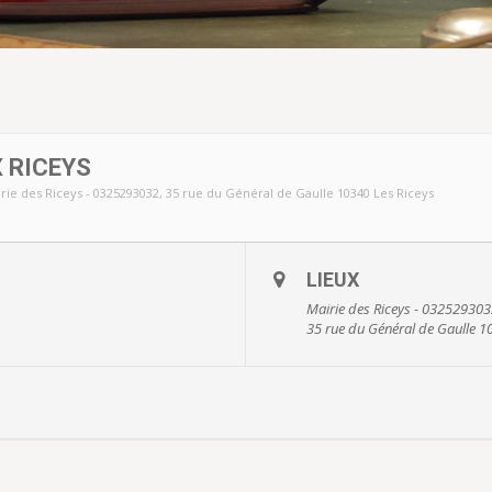
 RICEYS
rie des Riceys - 0325293032
, 35 rue du Général de Gaulle 10340 Les Riceys
LIEUX
Mairie des Riceys - 03252930
35 rue du Général de Gaulle 1