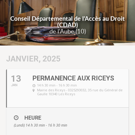
Conseil Départemental de l’Accès au Droit
(CDAD)
de l'Aube (10)
JANVIER, 2025
13
PERMANENCE AUX RICEYS
14 h 30 min - 16 h 30 min
JAN
Mairie des Riceys - 0325293032
, 35 rue du Général de
Gaulle 10340 Les Riceys
HEURE
(Lundi) 14 h 30 min - 16 h 30 min