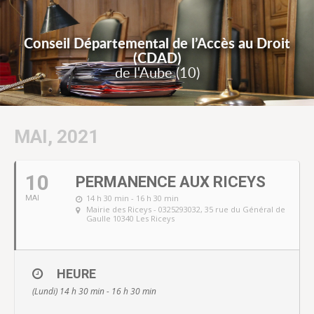
Conseil Départemental de l’Accès au Droit
(CDAD)
de l'Aube (10)
MAI, 2021
10
PERMANENCE AUX RICEYS
14 h 30 min - 16 h 30 min
MAI
Mairie des Riceys - 0325293032
, 35 rue du Général de
Gaulle 10340 Les Riceys
HEURE
(Lundi) 14 h 30 min - 16 h 30 min