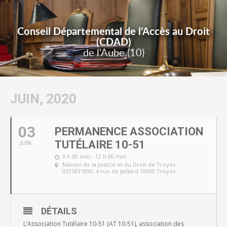
Conseil Départemental de l’Accès au Droit
(CDAD)
de l'Aube (10)
JUIN, 2020
03
PERMANENCE ASSOCIATION
TUTÉLAIRE 10-51
JUIN
9 h 00 min - 12 h 00 min
Maison de la Justice et du Droit de Troyes -
0325831890
, 4 rue de Jaillard 10000 Troyes
DÉTAILS
L’Association Tutélaire 10-51 (AT 10-51), association des