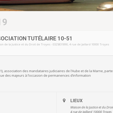
19
CIATION TUTÉLAIRE 10-51
on de la Justice et du Droit de Troyes - 0325831890
, 4 rue de Jaillard 10000 Troyes
-51), association des mandataires judiciaires de l’Aube et de la Marne, par
dique des majeurs à l’occasion de permanences d’information
LIEUX
Maison de la Justice et du Dro
4 rue de Jaillard 10000 Troyes