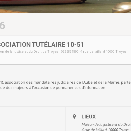
6
CIATION TUTÉLAIRE 10-51
on de la Justice et du Droit de Troyes - 0325831890
, 4 rue de Jaillard 10000 Troyes
-51), association des mandataires judiciaires de l’Aube et de la Marne, par
dique des majeurs à l’occasion de permanences d’information
LIEUX
Maison de la Justice et du Dro
4 rue de Jaillard 10000 Troyes