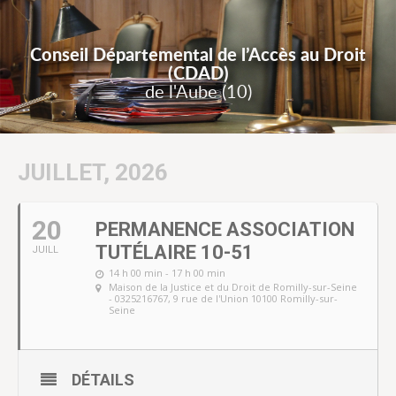
Conseil Départemental de l’Accès au Droit
(CDAD)
de l'Aube (10)
JUILLET, 2026
20
PERMANENCE ASSOCIATION
TUTÉLAIRE 10-51
JUILL
14 h 00 min - 17 h 00 min
Maison de la Justice et du Droit de Romilly-sur-Seine
- 0325216767
, 9 rue de l'Union 10100 Romilly-sur-
Seine
DÉTAILS