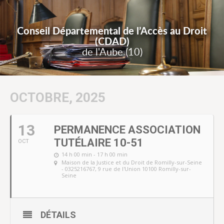
Conseil Départemental de l’Accès au Droit
(CDAD)
de l'Aube (10)
OCTOBRE, 2025
13
PERMANENCE ASSOCIATION
TUTÉLAIRE 10-51
OCT
14 h 00 min - 17 h 00 min
Maison de la Justice et du Droit de Romilly-sur-Seine
- 0325216767
, 9 rue de l'Union 10100 Romilly-sur-
Seine
DÉTAILS