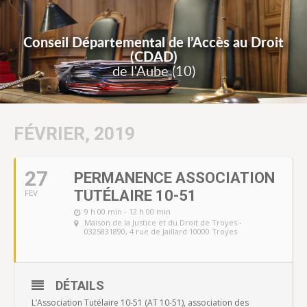
Conseil Départemental de l’Accès au Droit
(CDAD)
de l'Aube (10)
FÉVRIER, 2019
27
PERMANENCE ASSOCIATION
TUTÉLAIRE 10-51
FEV
9 h 00 min - 12 h 00 min
Maison de la Justice et du Droit de Troyes -
0325831890
, 4 rue de Jaillard 10000 Troyes
DÉTAILS
L’Association Tutélaire 10-51 (AT 10-51), association des