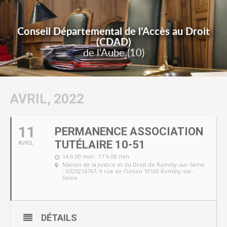
Conseil Départemental de l’Accès au Droit
(CDAD)
de l'Aube (10)
AVRIL, 2022
11
PERMANENCE ASSOCIATION
TUTÉLAIRE 10-51
AVRIL
14 h 00 min - 17 h 00 min
Maison de la Justice et du Droit de Romilly-sur-Seine
- 0325216767
, 9 rue de l'Union 10100 Romilly-sur-
Seine
DÉTAILS