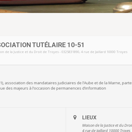
CIATION TUTÉLAIRE 10-51
on de la Justice et du Droit de Troyes - 0325831890
, 4 rue de Jaillard 10000 Troyes
-51), association des mandataires judiciaires de l’Aube et de la Marne, par
dique des majeurs à l’occasion de permanences d’information
LIEUX
Maison de la Justice et du Dro
4 rue de Jaillard 10000 Troyes