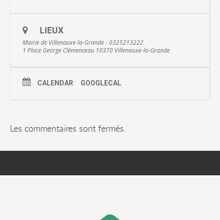
LIEUX
Mairie de Villenauxe-la-Grande - 0325213222
1 Place George Clémenceau 10370 Villenauxe-la-Grande
CALENDAR
GOOGLECAL
Les commentaires sont fermés.