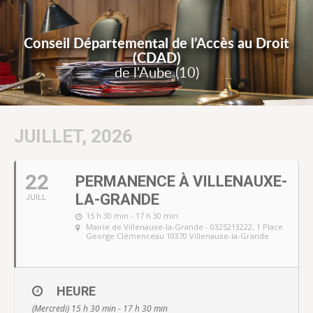
Conseil Départemental de l’Accès au Droit
(CDAD)
de l'Aube (10)
JUILLET, 2026
22
PERMANENCE À VILLENAUXE-
LA-GRANDE
JUILL
15 h 30 min - 17 h 30 min
Mairie de Villenauxe-la-Grande - 0325213222
, 1 Place
George Clémenceau 10370 Villenauxe-la-Grande
HEURE
(Mercredi) 15 h 30 min - 17 h 30 min