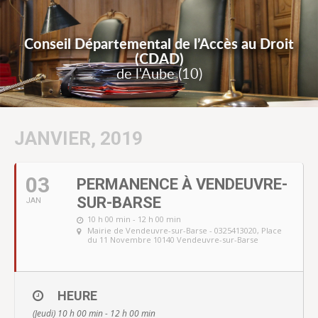
Conseil Départemental de l’Accès au Droit
(CDAD)
de l'Aube (10)
JANVIER, 2019
03
PERMANENCE À VENDEUVRE-
SUR-BARSE
JAN
10 h 00 min - 12 h 00 min
Mairie de Vendeuvre-sur-Barse - 0325413020
, Place
du 11 Novembre 10140 Vendeuvre-sur-Barse
HEURE
(Jeudi) 10 h 00 min - 12 h 00 min