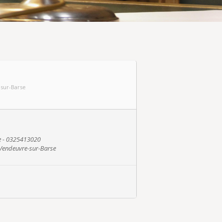
sur-Barse
e - 0325413020
Vendeuvre-sur-Barse