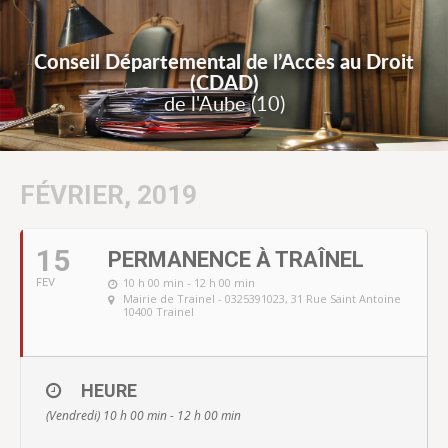
Conseil Départemental de l’Accès au Droit
(CDAD)
de l'Aube (10)
FÉVRIER, 2019
15
PERMANENCE À TRAÎNEL
10 h 00 min - 12 h 00 min
FEV
Mairie de Trainel - 0325391023
, 31 Rue Saint Antoine
10400 Trainel
HEURE
(Vendredi) 10 h 00 min - 12 h 00 min