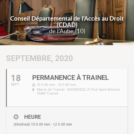
Conseil Départemental de l’Accès au Droit
(CDAD)
de l'Aube (10)
SEPTEMBRE, 2020
18
PERMANENCE À TRAINEL
10 h 00 min - 12 h 00 min
SEPT
Mairie de Trainel - 0325391023
, 31 Rue Saint Antoine
10400 Trainel
HEURE
(Vendredi) 10 h 00 min - 12 h 00 min