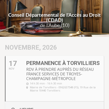
Conseil Départemental de l’Accès au Droit
(CDAD)
de l'Aube (10)
NOVEMBRE, 2026
17
PERMANENCE À TORVILLIERS
RDV À PRENDRE AUPRÈS DU RÉSEAU
NOV
FRANCE SERVICES DE TROYES-
CHAMPAGNE-MÉTROPOLE
14 h 30 min - 16 h 30 min
Mairie de Torvilliers - 0962637548 (FS)
, 19 Rue de la
Mairie 10440 Torvilliers