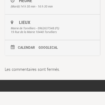
HEURE
(Mardi) 14 h 30 min - 16 h 30 min
LIEUX
Mairie de Torvilliers - 0962637548 (FS)
19 Rue de la Mairie 10440 Torvilliers
CALENDAR
GOOGLECAL
Les commentaires sont fermés.