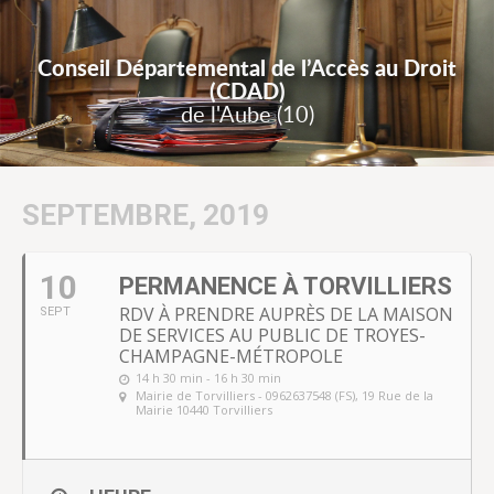
Conseil Départemental de l’Accès au Droit
(CDAD)
de l'Aube (10)
SEPTEMBRE, 2019
10
PERMANENCE À TORVILLIERS
RDV À PRENDRE AUPRÈS DE LA MAISON
SEPT
DE SERVICES AU PUBLIC DE TROYES-
CHAMPAGNE-MÉTROPOLE
14 h 30 min - 16 h 30 min
Mairie de Torvilliers - 0962637548 (FS)
, 19 Rue de la
Mairie 10440 Torvilliers