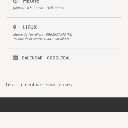
HEURE
(Mardi) 14 h 30 min - 16 h 30 min
LIEUX
Mairie de Torvilliers - 0962637548 (FS)
19 Rue de la Mairie 10440 Torvilliers
CALENDAR
GOOGLECAL
Les commentaires sont fermés.