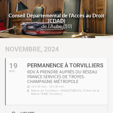
Conseil Départemental de l’Accès au Droit
(CDAD)
de l'Aube (10)
NOVEMBRE, 2024
19
PERMANENCE À TORVILLIERS
RDV À PRENDRE AUPRÈS DU RÉSEAU
NOV
FRANCE SERVICES DE TROYES-
CHAMPAGNE-MÉTROPOLE
14 h 30 min - 16 h 30 min
Mairie de Torvilliers - 0962637548 (FS)
, 19 Rue de la
Mairie 10440 Torvilliers