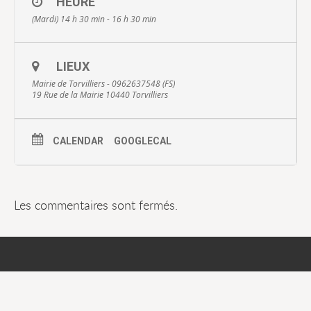
HEURE
(Mardi) 14 h 30 min - 16 h 30 min
LIEUX
Mairie de Torvilliers - 0962637548 (FS)
19 Rue de la Mairie 10440 Torvilliers
CALENDAR
GOOGLECAL
Les commentaires sont fermés.