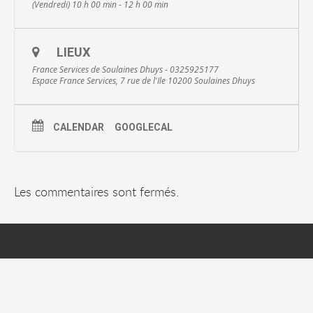
(Vendredi) 10 h 00 min - 12 h 00 min
LIEUX
France Services de Soulaines Dhuys - 0325925177
Espace France Services, 7 rue de l'Ile 10200 Soulaines Dhuys
CALENDAR
GOOGLECAL
Les commentaires sont fermés.