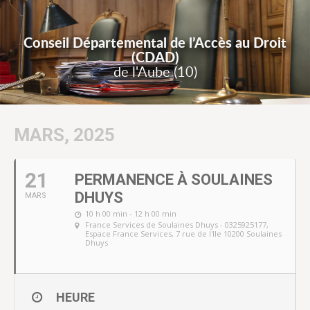
Conseil Départemental de l’Accès au Droit
(CDAD)
de l'Aube (10)
MARS, 2025
21
PERMANENCE À SOULAINES
DHUYS
MARS
10 h 00 min - 12 h 00 min
France Services de Soulaines Dhuys - 0325925177
,
Espace France Services, 7 rue de l'Ile 10200 Soulaines
Dhuys
HEURE