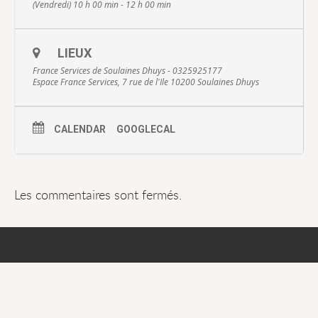
(Vendredi) 10 h 00 min - 12 h 00 min
LIEUX
France Services de Soulaines Dhuys - 0325925177
Espace France Services, 7 rue de l'Ile 10200 Soulaines Dhuys
CALENDAR
GOOGLECAL
Les commentaires sont fermés.