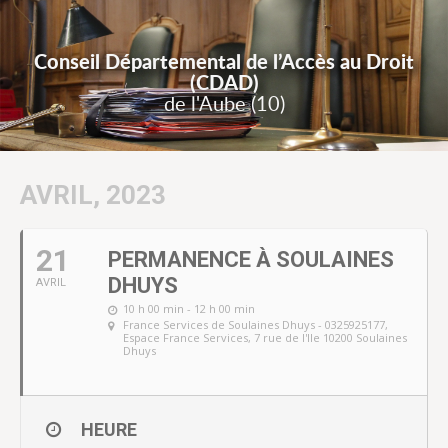
Conseil Départemental de l’Accès au Droit
(CDAD)
de l'Aube (10)
AVRIL, 2023
21
PERMANENCE À SOULAINES
DHUYS
AVRIL
10 h 00 min - 12 h 00 min
France Services de Soulaines Dhuys - 0325925177
,
Espace France Services, 7 rue de l'Ile 10200 Soulaines
Dhuys
HEURE