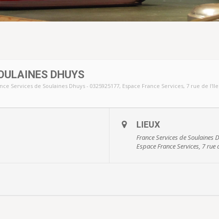
OULAINES DHUYS
nce Services de Soulaines Dhuys - 0325925177
, Espace France Services, 7 rue de l'I
LIEUX
France Services de Soulaines
Espace France Services, 7 rue 