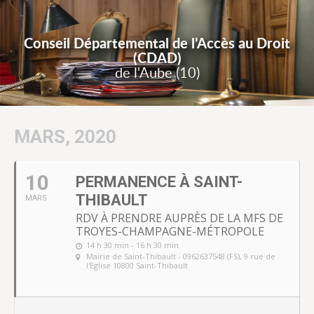
Conseil Départemental de l’Accès au Droit
(CDAD)
de l'Aube (10)
MARS, 2020
10
PERMANENCE À SAINT-
THIBAULT
MARS
RDV À PRENDRE AUPRÈS DE LA MFS DE
TROYES-CHAMPAGNE-MÉTROPOLE
14 h 30 min - 16 h 30 min
Mairie de Saint-Thibault - 0962637548 (FS)
, 9 rue de
l'Eglise 10800 Saint-Thibault