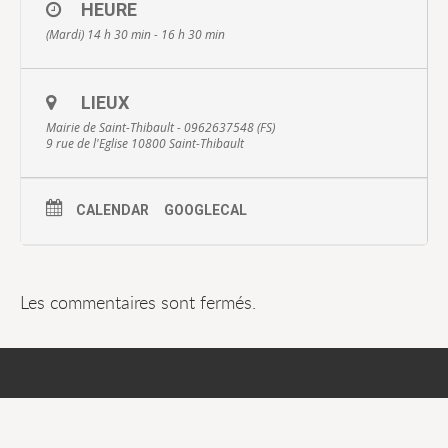
HEURE
(Mardi) 14 h 30 min - 16 h 30 min
LIEUX
Mairie de Saint-Thibault - 0962637548 (FS)
9 rue de l'Eglise 10800 Saint-Thibault
CALENDAR
GOOGLECAL
Les commentaires sont fermés.