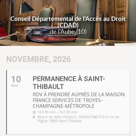
Conseil Départemental de l’Accès au Droit
(CDAD)
de l'Aube (10)
NOVEMBRE, 2026
10
PERMANENCE À SAINT-
THIBAULT
NOV
RDV À PRENDRE AUPRÈS DE LA MAISON
FRANCE SERVICES DE TROYES-
CHAMPAGNE-MÉTROPOLE
14 h 30 min - 16 h 30 min
Mairie de Saint-Thibault - 0962637548 (FS)
, 9 rue de
l'Eglise 10800 Saint-Thibault