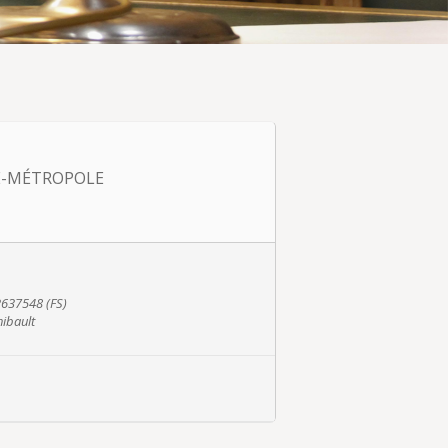
NE-MÉTROPOLE
2637548 (FS)
hibault