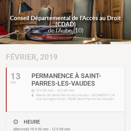
Conseil Départemental de l’Accès au Droit
(CDAD)
de l'Aube (10)
FÉVRIER, 2019
13
PERMANENCE À SAINT-
PARRES-LES-VAUDES
FEV
10 h 00 min - 12 h 00 min
Mairie de Saint-Parres-les-Vaudes - 0325409617
, 24
rue Georges Furier 10260 Saint-Parres-les-Vaudes
HEURE
(Mercredi) 10 h 00 min - 12 h 00 min