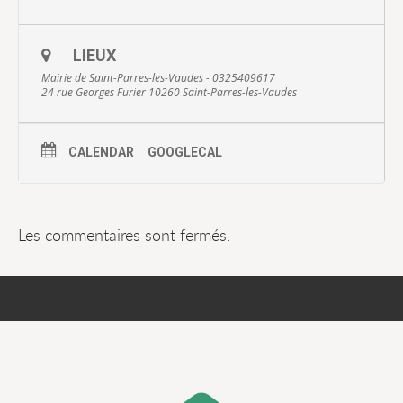
LIEUX
Mairie de Saint-Parres-les-Vaudes - 0325409617
24 rue Georges Furier 10260 Saint-Parres-les-Vaudes
CALENDAR
GOOGLECAL
Les commentaires sont fermés.