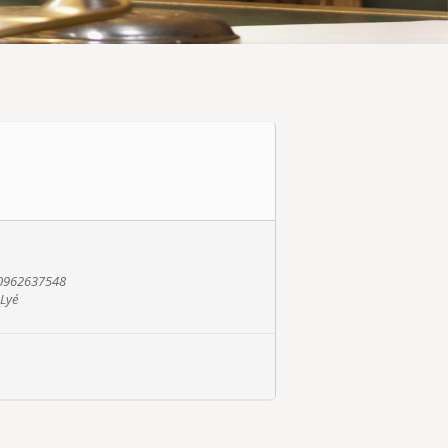
- 0962637548
-Lyé