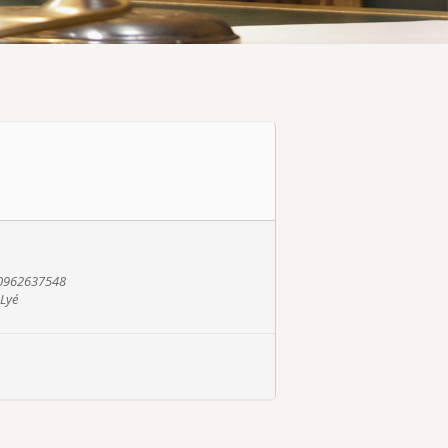
- 0962637548
-Lyé