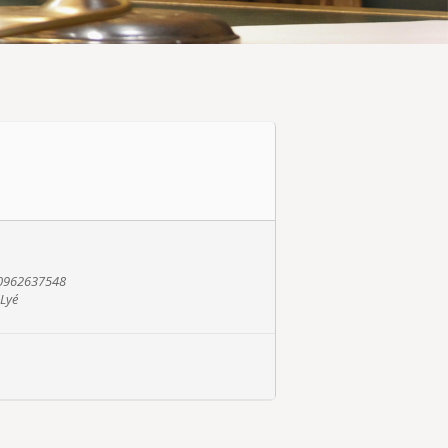
- 0962637548
-Lyé