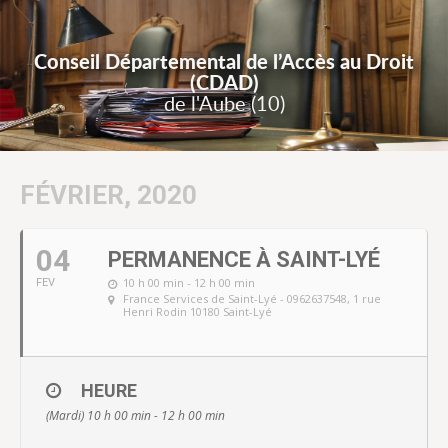
Conseil Départemental de l’Accès au Droit
(CDAD)
de l'Aube (10)
FÉVRIER, 2020
04
PERMANENCE À SAINT-LYÉ
10 h 00 min - 12 h 00 min
FEV
France Services de Saint-Lyé - 0962637548
, 1 rue
Henri Rodin 10180 Saint-Lyé
HEURE
(Mardi) 10 h 00 min - 12 h 00 min