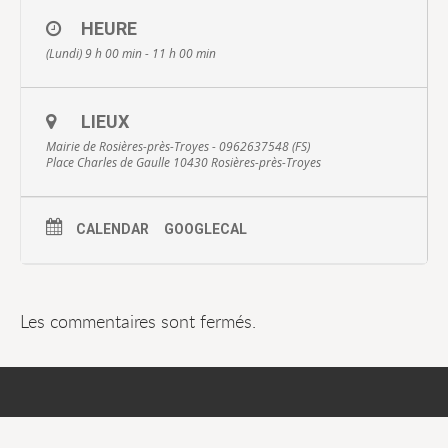
HEURE
(Lundi) 9 h 00 min - 11 h 00 min
LIEUX
Mairie de Rosières-près-Troyes - 0962637548 (FS)
Place Charles de Gaulle 10430 Rosières-près-Troyes
CALENDAR
GOOGLECAL
Les commentaires sont fermés.