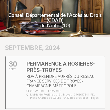
Conseil Départemental de l’Accès au Droit
(CDAD)
de l'Aube (10)
SEPTEMBRE, 2024
30
PERMANENCE À ROSIÈRES-
PRÈS-TROYES
SEPT
RDV À PRENDRE AUPRÈS DU RÉSEAU
FRANCE SERVICES DE TROYES-
CHAMPAGNE-MÉTROPOLE
9 h 00 min - 11 h 00 min
Mairie de Rosières-près-Troyes - 0962637548 (FS)
,
Place Charles de Gaulle 10430 Rosières-près-Troyes