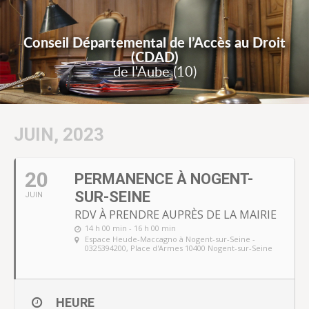
Conseil Départemental de l’Accès au Droit
(CDAD)
de l'Aube (10)
JUIN, 2023
20
PERMANENCE À NOGENT-
SUR-SEINE
JUIN
RDV À PRENDRE AUPRÈS DE LA MAIRIE
14 h 00 min - 16 h 00 min
Espace Heude-Maccagno à Nogent-sur-Seine -
0325394200
, Place d'Armes 10400 Nogent-sur-Seine
HEURE