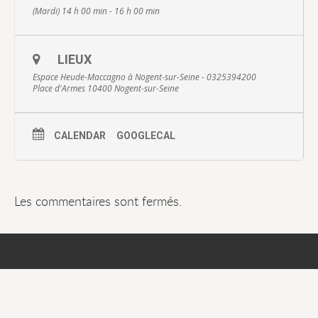
(Mardi) 14 h 00 min - 16 h 00 min
LIEUX
Espace Heude-Maccagno à Nogent-sur-Seine - 0325394200
Place d'Armes 10400 Nogent-sur-Seine
CALENDAR
GOOGLECAL
Les commentaires sont fermés.